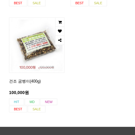
BEST
SALE
BEST
SALE
건조 굼벵이(400g)
100,000원
HIT
MD
NEW
BEST
SALE