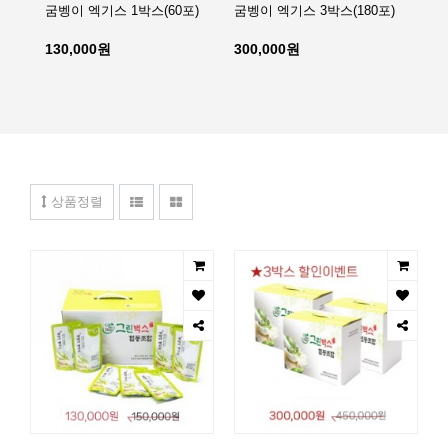
굼벵이 엑기스 1박스(60포)
굼벵이 엑기스 3박스(180포)
환 
130,000원
300,000원
100
상품정렬